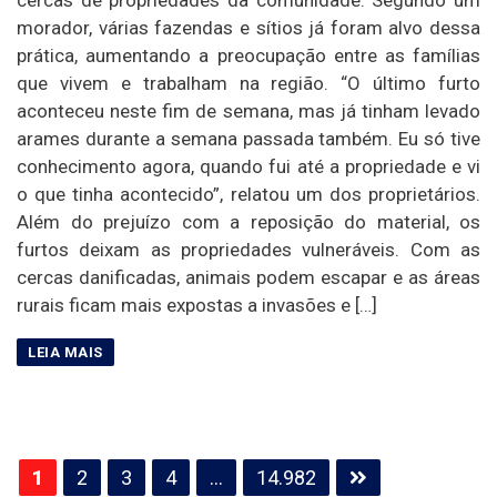
morador, várias fazendas e sítios já foram alvo dessa
prática, aumentando a preocupação entre as famílias
que vivem e trabalham na região. “O último furto
aconteceu neste fim de semana, mas já tinham levado
arames durante a semana passada também. Eu só tive
conhecimento agora, quando fui até a propriedade e vi
o que tinha acontecido”, relatou um dos proprietários.
Além do prejuízo com a reposição do material, os
furtos deixam as propriedades vulneráveis. Com as
cercas danificadas, animais podem escapar e as áreas
rurais ficam mais expostas a invasões e […]
Paginação
1
2
3
4
…
14.982