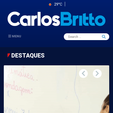
29°C
Search
MENU
Searc
for:
DESTAQUES