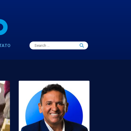
Search
TATO
Search
for: