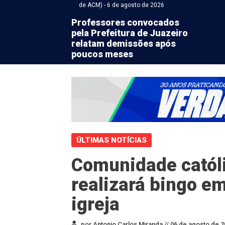
de ACM) - 6 de agosto de 2026
Professores convocados
pela Prefeitura de Juazeiro
relatam demissões após
poucos meses
ÚLTIMAS NOTÍCIAS
Comunidade católi
realizará bingo em
igreja
por Antonio Carlos Miranda //
06 de agosto de 2