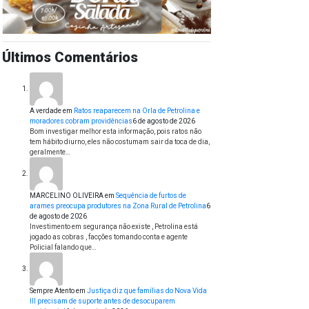
Últimos Comentários
A verdade
em
Ratos reaparecem na Orla de Petrolina e
moradores cobram providências
6 de agosto de 2026
Bom investigar melhor esta informação, pois ratos não
tem hábito diurno, eles não costumam sair da toca de dia,
geralmente…
MARCELINO OLIVEIRA
em
Sequência de furtos de
arames preocupa produtores na Zona Rural de Petrolina
6
de agosto de 2026
Investimento em segurança não existe , Petrolina está
jogado as cobras , facções tomando conta e agente
Policial falando que…
Sempre Atento
em
Justiça diz que famílias do Nova Vida
III precisam de suporte antes de desocuparem