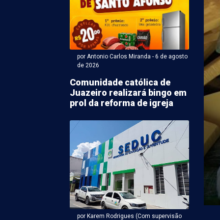
por Antonio Carlos Miranda - 6 de agosto
de 2026
Comunidade católica de
Juazeiro realizará bingo em
ntonio Carlos Miranda - 06 de agosto 2026 às 18:50
prol da reforma de igreja
ato a vice de João
s tem maior
ração de bens em PE
vice-governador de Pernambuco pela Frente Popular,
Republicanos), declarou R$ 3,7 milhões em bens à
por Karem Rodrigues (Com supervisão