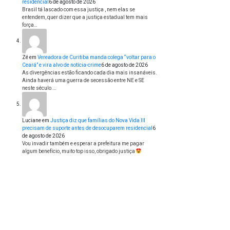
residencial
6 de agosto de 2026
Brasil tá lascado com essa justiça , nem elas se
entendem, quer dizer que a justiça estadual tem mais
força…
Zé
em
Vereadora de Curitiba manda colega “voltar para o
Ceará” e vira alvo de notícia-crime
6 de agosto de 2026
As divergências estão ficando cada dia mais insanáveis.
Ainda haverá uma guerra de secessão entre NE e SE
neste século.…
Luciane
em
Justiça diz que famílias do Nova Vida III
precisam de suporte antes de desocuparem residencial
6
de agosto de 2026
Vou invadir também e esperar a prefeitura me pagar
algum benefício, muito top isso, obrigado justiça