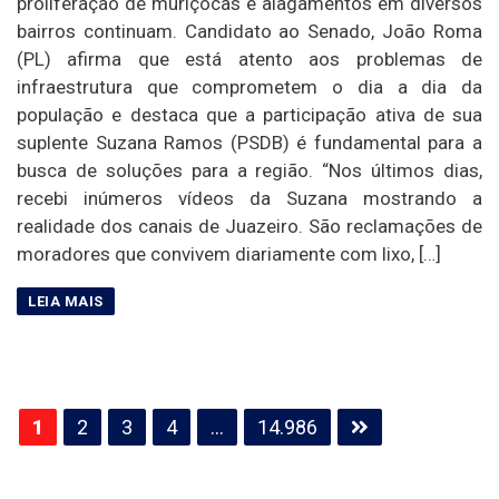
proliferação de muriçocas e alagamentos em diversos
bairros continuam. Candidato ao Senado, João Roma
(PL) afirma que está atento aos problemas de
infraestrutura que comprometem o dia a dia da
população e destaca que a participação ativa de sua
suplente Suzana Ramos (PSDB) é fundamental para a
busca de soluções para a região. “Nos últimos dias,
recebi inúmeros vídeos da Suzana mostrando a
realidade dos canais de Juazeiro. São reclamações de
moradores que convivem diariamente com lixo, […]
Paginação
1
2
3
4
…
14.986
de
posts