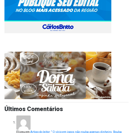
Últimos Comentários
Elizeu
em
Artigo do leitor: ” O vício em jogos não rouba apenas dinheiro. Rouba