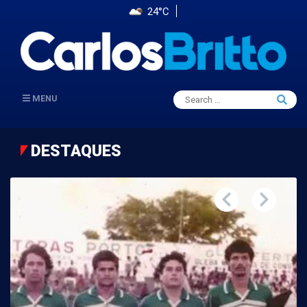
24°C
Search
MENU
Searc
for:
DESTAQUES