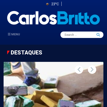
23°C
Search
MENU
Searc
for:
DESTAQUES