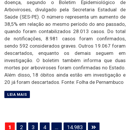
doença, segundo o Boletim Epidemiológico de
Arboviroses, divulgado pela Secretaria Estadual de
Saúde (SES-PE). O número representa um aumento de
38,5% em relação ao mesmo período do ano passado,
quando foram contabilizados 28.013 casos. Do total
de notificações, 8.981 casos foram confirmados,
sendo 592 considerados graves. Outros 19.067 foram
descartados, enquanto os demais seguem em
investigação. O boletim também informa que duas
mortes por arboviroses foram confirmadas no Estado.
Além disso, 18 óbitos ainda estão em investigação e
20 já foram descartados. Fonte: Folha de Pernambuco
Paginação
1
2
3
4
…
14.983