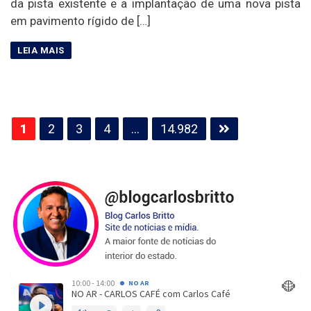
da pista existente e a implantação de uma nova pista
em pavimento rígido de […]
Paginação
1
2
3
4
…
14.982
de
posts