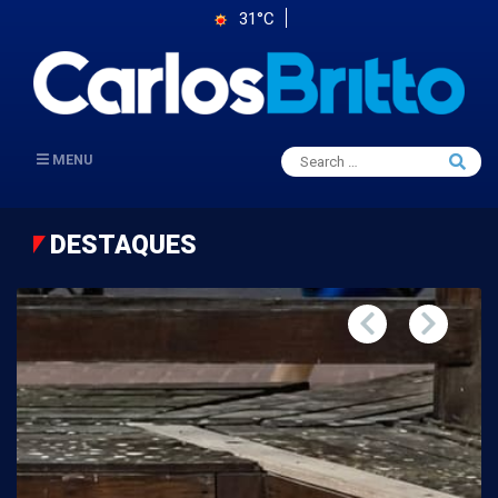
31°C
Search
MENU
Searc
for:
DESTAQUES