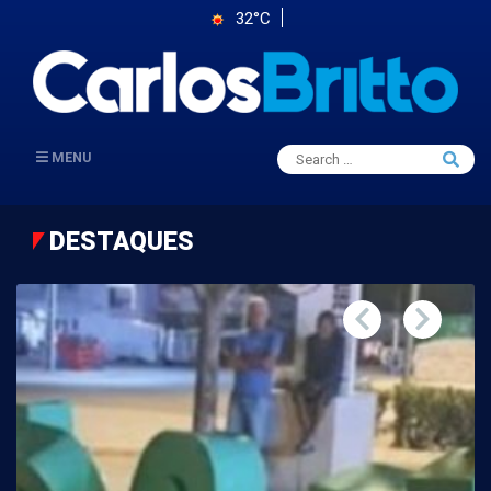
32°C
Search
MENU
Searc
for:
DESTAQUES