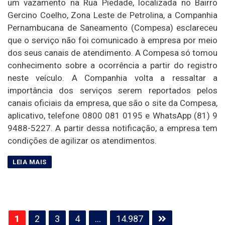
um vazamento na Rua Piedade, localizada no Bairro
Gercino Coelho, Zona Leste de Petrolina, a Companhia
Pernambucana de Saneamento (Compesa) esclareceu
que o serviço não foi comunicado à empresa por meio
dos seus canais de atendimento. A Compesa só tomou
conhecimento sobre a ocorrência a partir do registro
neste veículo. A Companhia volta a ressaltar a
importância dos serviços serem reportados pelos
canais oficiais da empresa, que são o site da Compesa,
aplicativo, telefone 0800 081 0195 e WhatsApp (81) 9
9488-5227. A partir dessa notificação, a empresa tem
condições de agilizar os atendimentos.
Paginação
1
2
3
4
…
14.987