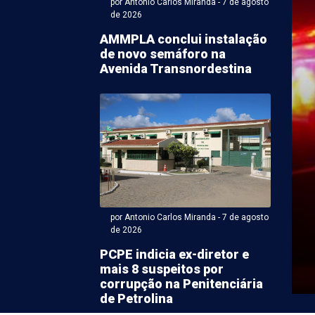
por Antonio Carlos Miranda - 7 de agosto
de 2026
AMMPLA conclui instalação
de novo semáforo na
Avenida Transnordestina
ntonio Carlos Miranda - 07 de agosto 2026 às 10:33
a Municipal de
rari concede comenda a
to Carlos
por Antonio Carlos Miranda - 7 de agosto
de 2026
adual Roberto Carlos foi homenageado, na quarta-feira
PCPE indicia ex-diretor e
nda 6 de Agosto, a mais alta honraria ...
mais 8 suspeitos por
corrupção na Penitenciária
de Petrolina