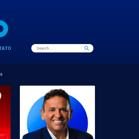
Search
TATO
Search
for:
16