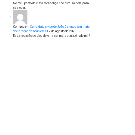
No meu ponto de vista Mendonça não precisa dela para
se eleger.
Confuso
em
Candidato a vice de João Campos tem maior
declaração de bens em PE
7 de agosto de 2026
Essa redação do blog deveria ser mais clara, é tudo mil?