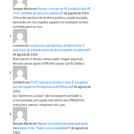
Sempre Atento
em
Festas Juninas de PE contabilizam R$
310,7 milhões de recursos públicos
7 de agosto de 2026
Olha o desperdício de dinheiro público, saúde lascada,
educação um lixo, esgotos jogados em qualquer buraco
correndo para os rios,…
Luciane
em
Justiça diz que famílias do Nova Vida III
precisam de suporte antes de desocuparem residencial
7
de agosto de 2026
Bom que em 3 meses vamos poder alugar algumas
dessas casas igual a 60% das casas que foi dada a…
Edilberto
em
PCPE indicia ex-diretor e mais 8 suspeitos
por corrupção na Penitenciária de Petrolina
7 de agosto de
2026
Se o "governo e justiça", não conseguem combater a
criminalidade, corrupção nem dentro dos PRESIDIOS,
marginais presos, imaginem nós, que…
Sempre Atento
em
Raquel Lyra descarta palanque para
Mendonça Filho: “Não é nosso candidato”
7 de agosto de
2026