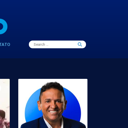
Search
TATO
Search
for: