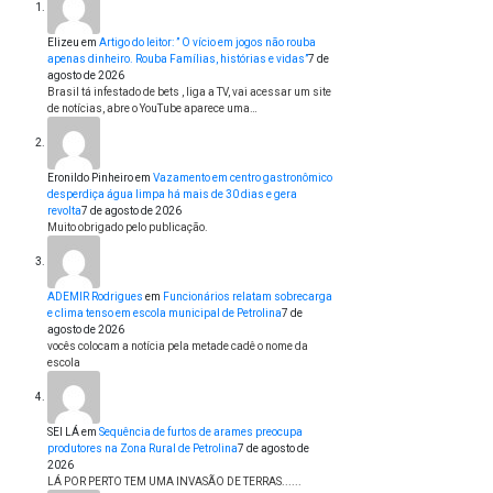
Elizeu
em
Artigo do leitor: ” O vício em jogos não rouba
apenas dinheiro. Rouba Famílias, histórias e vidas”
7 de
agosto de 2026
Brasil tá infestado de bets , liga a TV, vai acessar um site
de notícias, abre o YouTube aparece uma…
Eronildo Pinheiro
em
Vazamento em centro gastronômico
desperdiça água limpa há mais de 30 dias e gera
revolta
7 de agosto de 2026
Muito obrigado pelo publicação.
ADEMIR Rodrigues
em
Funcionários relatam sobrecarga
e clima tenso em escola municipal de Petrolina
7 de
agosto de 2026
vocês colocam a notícia pela metade cadê o nome da
escola
SEI LÁ
em
Sequência de furtos de arames preocupa
produtores na Zona Rural de Petrolina
7 de agosto de
2026
LÁ POR PERTO TEM UMA INVASÃO DE TERRAS......