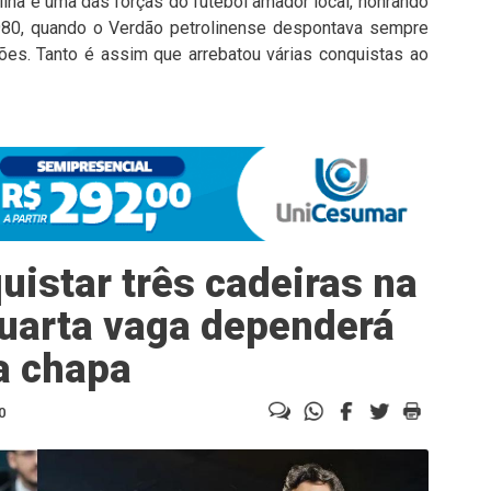
ina é uma das forças do futebol amador local, honrando
 1980, quando o Verdão petrolinense despontava sempre
es. Tanto é assim que arrebatou várias conquistas ao
istar três cadeiras na
uarta vaga dependerá
a chapa
0