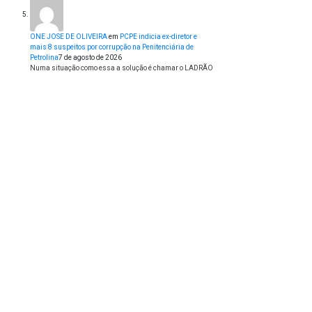
ONE JOSE DE OLIVEIRA
em
PCPE indicia ex-diretor e
mais 8 suspeitos por corrupção na Penitenciária de
Petrolina
7 de agosto de 2026
Numa situação como essa a solução é chamar o LADRÃO