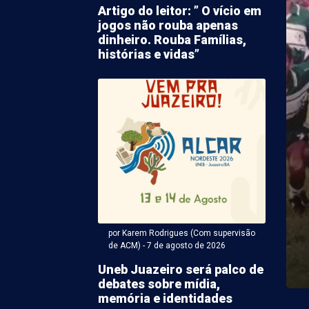
Artigo do leitor: ” O vício em
jogos não rouba apenas
dinheiro. Rouba Famílias,
histórias e vidas”
 Karem Rodrigues (Com supervisão de ACM) - 07 de agosto
o causado por
ento aborrece
ores no Gercino Coelho
por Karem Rodrigues (Com supervisão
ma de vazamento na tubulação de água irrita
de ACM) - 7 de agosto de 2026
etrolina. Desta vez o fato acabou causando o ...
Uneb Juazeiro será palco de
debates sobre mídia,
memória e identidades