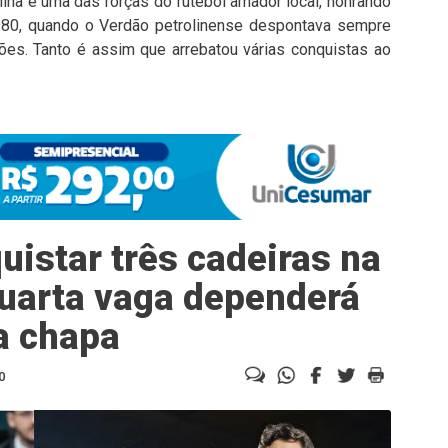
ina é uma das forças do futebol amador local, honrando
 1980, quando o Verdão petrolinense despontava sempre
es. Tanto é assim que arrebatou várias conquistas ao
istar três cadeiras na
uarta vaga dependerá
a chapa
0