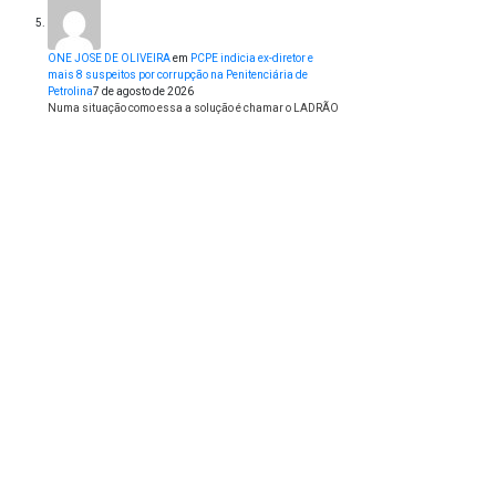
ONE JOSE DE OLIVEIRA
em
PCPE indicia ex-diretor e
mais 8 suspeitos por corrupção na Penitenciária de
Petrolina
7 de agosto de 2026
Numa situação como essa a solução é chamar o LADRÃO