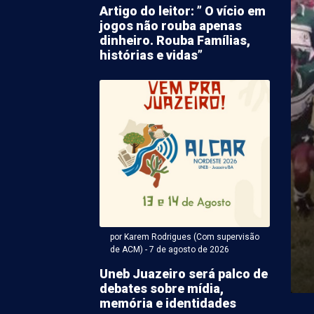
Artigo do leitor: ” O vício em
jogos não rouba apenas
dinheiro. Rouba Famílias,
histórias e vidas”
 Karem Rodrigues (Com supervisão de ACM) - 07 de agosto
o causado por
ento aborrece
ores no Gercino Coelho
por Karem Rodrigues (Com supervisão
ma de vazamento na tubulação de água irrita
de ACM) - 7 de agosto de 2026
etrolina. Desta vez o fato acabou causando o ...
Uneb Juazeiro será palco de
debates sobre mídia,
memória e identidades