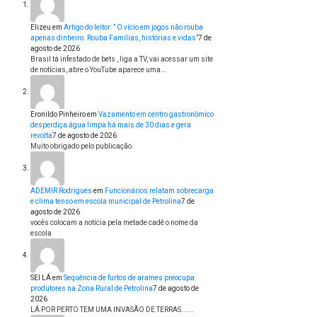
Elizeu
em
Artigo do leitor: ” O vício em jogos não rouba
apenas dinheiro. Rouba Famílias, histórias e vidas”
7 de
agosto de 2026
Brasil tá infestado de bets , liga a TV, vai acessar um site
de notícias, abre o YouTube aparece uma…
Eronildo Pinheiro
em
Vazamento em centro gastronômico
desperdiça água limpa há mais de 30 dias e gera
revolta
7 de agosto de 2026
Muito obrigado pelo publicação.
ADEMIR Rodrigues
em
Funcionários relatam sobrecarga
e clima tenso em escola municipal de Petrolina
7 de
agosto de 2026
vocês colocam a notícia pela metade cadê o nome da
escola
SEI LÁ
em
Sequência de furtos de arames preocupa
produtores na Zona Rural de Petrolina
7 de agosto de
2026
LÁ POR PERTO TEM UMA INVASÃO DE TERRAS......