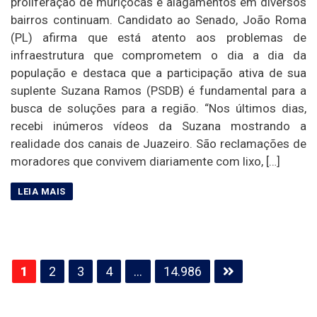
proliferação de muriçocas e alagamentos em diversos
bairros continuam. Candidato ao Senado, João Roma
(PL) afirma que está atento aos problemas de
infraestrutura que comprometem o dia a dia da
população e destaca que a participação ativa de sua
suplente Suzana Ramos (PSDB) é fundamental para a
busca de soluções para a região. “Nos últimos dias,
recebi inúmeros vídeos da Suzana mostrando a
realidade dos canais de Juazeiro. São reclamações de
moradores que convivem diariamente com lixo, […]
Paginação
1
2
3
4
…
14.986
de
posts