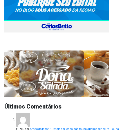
Últimos Comentários
Elizeu
em
Artigo do leitor: ” O vício em jogos não rouba apenas dinheiro. Rouba