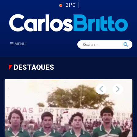
21°C
Search
MENU
Searc
for:
DESTAQUES