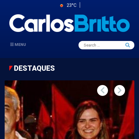
23°C
Search
MENU
Searc
for:
DESTAQUES