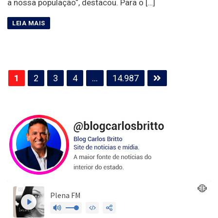
a nossa população“, destacou. Para o […]
Paginação
1
2
3
4
…
14.987
de
posts