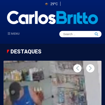
29°C
Search
MENU
Searc
for:
DESTAQUES