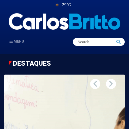
29°C
Search
MENU
Searc
for:
DESTAQUES