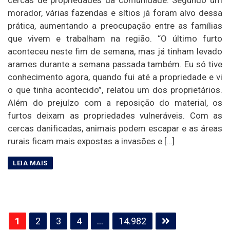
morador, várias fazendas e sítios já foram alvo dessa
prática, aumentando a preocupação entre as famílias
que vivem e trabalham na região. “O último furto
aconteceu neste fim de semana, mas já tinham levado
arames durante a semana passada também. Eu só tive
conhecimento agora, quando fui até a propriedade e vi
o que tinha acontecido”, relatou um dos proprietários.
Além do prejuízo com a reposição do material, os
furtos deixam as propriedades vulneráveis. Com as
cercas danificadas, animais podem escapar e as áreas
rurais ficam mais expostas a invasões e […]
Paginação
1
2
3
4
…
14.982