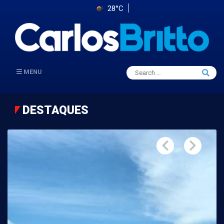
28°C
Search
MENU
Searc
for:
DESTAQUES