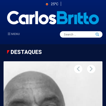
25°C
Search
MENU
Searc
for:
DESTAQUES