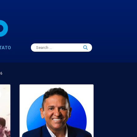
Search
TATO
Search
for:
16