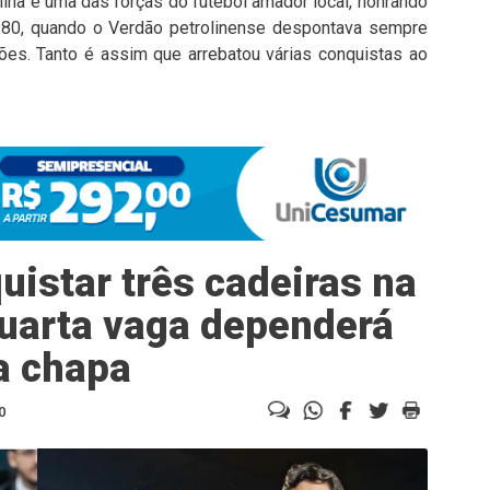
ina é uma das forças do futebol amador local, honrando
 1980, quando o Verdão petrolinense despontava sempre
es. Tanto é assim que arrebatou várias conquistas ao
istar três cadeiras na
uarta vaga dependerá
a chapa
0