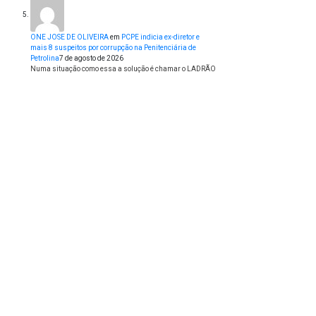
ONE JOSE DE OLIVEIRA
em
PCPE indicia ex-diretor e
mais 8 suspeitos por corrupção na Penitenciária de
Petrolina
7 de agosto de 2026
Numa situação como essa a solução é chamar o LADRÃO