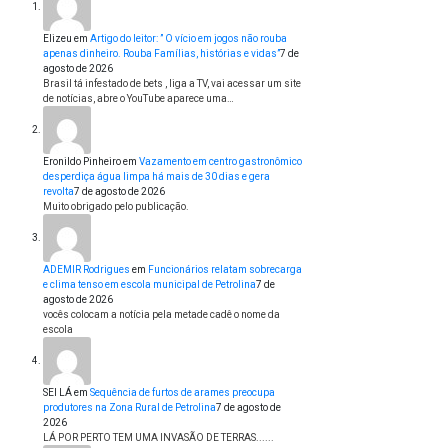
Elizeu
em
Artigo do leitor: ” O vício em jogos não rouba
apenas dinheiro. Rouba Famílias, histórias e vidas”
7 de
agosto de 2026
Brasil tá infestado de bets , liga a TV, vai acessar um site
de notícias, abre o YouTube aparece uma…
Eronildo Pinheiro
em
Vazamento em centro gastronômico
desperdiça água limpa há mais de 30 dias e gera
revolta
7 de agosto de 2026
Muito obrigado pelo publicação.
ADEMIR Rodrigues
em
Funcionários relatam sobrecarga
e clima tenso em escola municipal de Petrolina
7 de
agosto de 2026
vocês colocam a notícia pela metade cadê o nome da
escola
SEI LÁ
em
Sequência de furtos de arames preocupa
produtores na Zona Rural de Petrolina
7 de agosto de
2026
LÁ POR PERTO TEM UMA INVASÃO DE TERRAS......