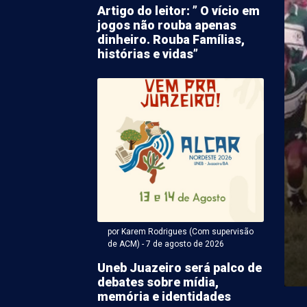
Artigo do leitor: ” O vício em
jogos não rouba apenas
dinheiro. Rouba Famílias,
histórias e vidas”
 Karem Rodrigues (Com supervisão de ACM) - 07 de agosto
o causado por
ento aborrece
ores no Gercino Coelho
por Karem Rodrigues (Com supervisão
ma de vazamento na tubulação de água irrita
de ACM) - 7 de agosto de 2026
etrolina. Desta vez o fato acabou causando o ...
Uneb Juazeiro será palco de
debates sobre mídia,
memória e identidades