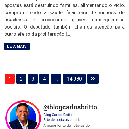
apostas está destruindo famílias, alimentando o vício,
comprometendo a saúde financeira de milhões de
brasileiros e provocando graves consequências
sociais. O deputado também chamou atenção para
outro efeito da proliferação […]
Paginação
1
2
3
4
…
14.980
de
posts