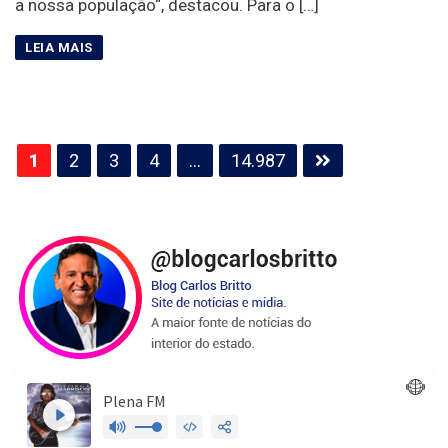
a nossa população“, destacou. Para o […]
Paginação
1
2
3
4
…
14.987
de
posts