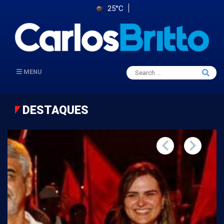
25°C
Search
MENU
Searc
for:
DESTAQUES