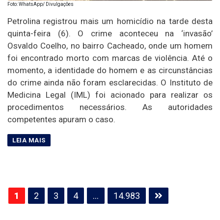
Foto: WhatsApp/ Divulgações
Petrolina registrou mais um homicídio na tarde desta
quinta-feira (6). O crime aconteceu na ‘invasão’
Osvaldo Coelho, no bairro Cacheado, onde um homem
foi encontrado morto com marcas de violência. Até o
momento, a identidade do homem e as circunstâncias
do crime ainda não foram esclarecidas. O Instituto de
Medicina Legal (IML) foi acionado para realizar os
procedimentos necessários. As autoridades
competentes apuram o caso.
Paginação
1
2
3
4
…
14.983
de
posts