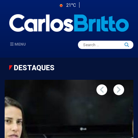
21°C
Search
MENU
Searc
for:
DESTAQUES