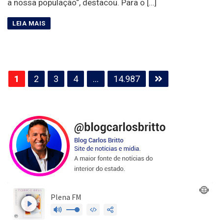
a nossa população“, destacou. Para o […]
Paginação
1
2
3
4
…
14.987
de
posts