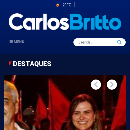
21°C
Search
MENU
Searc
for:
DESTAQUES