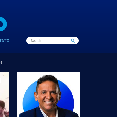
Search
TATO
Search
for:
16