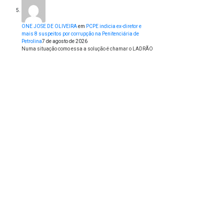
ONE JOSE DE OLIVEIRA
em
PCPE indicia ex-diretor e
mais 8 suspeitos por corrupção na Penitenciária de
Petrolina
7 de agosto de 2026
Numa situação como essa a solução é chamar o LADRÃO