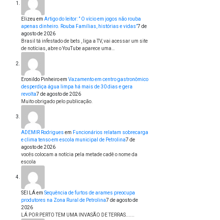
Elizeu
em
Artigo do leitor: ” O vício em jogos não rouba
apenas dinheiro. Rouba Famílias, histórias e vidas”
7 de
agosto de 2026
Brasil tá infestado de bets , liga a TV, vai acessar um site
de notícias, abre o YouTube aparece uma…
Eronildo Pinheiro
em
Vazamento em centro gastronômico
desperdiça água limpa há mais de 30 dias e gera
revolta
7 de agosto de 2026
Muito obrigado pelo publicação.
ADEMIR Rodrigues
em
Funcionários relatam sobrecarga
e clima tenso em escola municipal de Petrolina
7 de
agosto de 2026
vocês colocam a notícia pela metade cadê o nome da
escola
SEI LÁ
em
Sequência de furtos de arames preocupa
produtores na Zona Rural de Petrolina
7 de agosto de
2026
LÁ POR PERTO TEM UMA INVASÃO DE TERRAS......