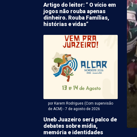
Artigo do leitor: ” O vício em
jogos não rouba apenas
dinheiro. Rouba Famílias,
histórias e vidas”
 Karem Rodrigues (Com supervisão de ACM) - 07 de agosto
o causado por
ento aborrece
ores no Gercino Coelho
por Karem Rodrigues (Com supervisão
ma de vazamento na tubulação de água irrita
de ACM) - 7 de agosto de 2026
etrolina. Desta vez o fato acabou causando o ...
Uneb Juazeiro será palco de
debates sobre mídia,
memória e identidades