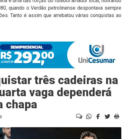
ina é uma das forças do futebol amador local, honrando
 1980, quando o Verdão petrolinense despontava sempre
es. Tanto é assim que arrebatou várias conquistas ao
istar três cadeiras na
uarta vaga dependerá
a chapa
0