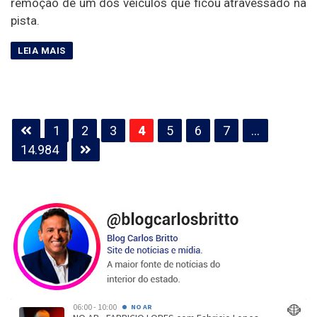
remoção de um dos veículos que ficou atravessado na
pista.
Paginação
1
2
3
4
5
6
7
…
de
14.984
posts