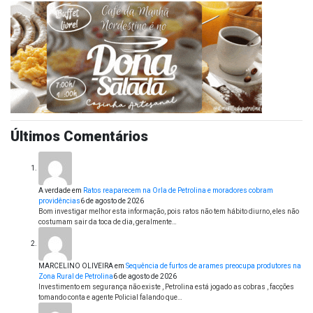
Últimos Comentários
A verdade
em
Ratos reaparecem na Orla de Petrolina e moradores cobram
providências
6 de agosto de 2026
Bom investigar melhor esta informação, pois ratos não tem hábito diurno, eles não
costumam sair da toca de dia, geralmente…
MARCELINO OLIVEIRA
em
Sequência de furtos de arames preocupa produtores na
Zona Rural de Petrolina
6 de agosto de 2026
Investimento em segurança não existe , Petrolina está jogado as cobras , facções
tomando conta e agente Policial falando que…