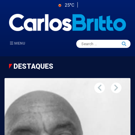
25°C
Search
MENU
Searc
for:
DESTAQUES