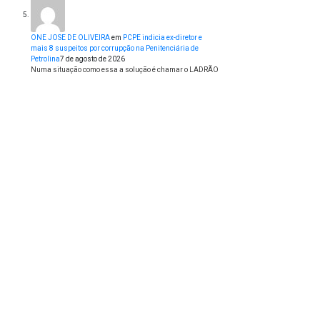
ONE JOSE DE OLIVEIRA
em
PCPE indicia ex-diretor e
mais 8 suspeitos por corrupção na Penitenciária de
Petrolina
7 de agosto de 2026
Numa situação como essa a solução é chamar o LADRÃO