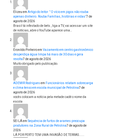
Elizeu
em
Artigo do leitor: ” O vício em jogos não rouba
apenas dinheiro. Rouba Famílias, histórias e vidas”
7 de
agosto de 2026
Brasil tá infestado de bets , liga a TV, vai acessar um site
de notícias, abre o YouTube aparece uma…
Eronildo Pinheiro
em
Vazamento em centro gastronômico
desperdiça água limpa há mais de 30 dias e gera
revolta
7 de agosto de 2026
Muito obrigado pelo publicação.
ADEMIR Rodrigues
em
Funcionários relatam sobrecarga
e clima tenso em escola municipal de Petrolina
7 de
agosto de 2026
vocês colocam a notícia pela metade cadê o nome da
escola
SEI LÁ
em
Sequência de furtos de arames preocupa
produtores na Zona Rural de Petrolina
7 de agosto de
2026
LÁ POR PERTO TEM UMA INVASÃO DE TERRAS......