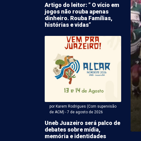
Artigo do leitor: ” O vício em
jogos não rouba apenas
dinheiro. Rouba Famílias,
histórias e vidas”
 Karem Rodrigues (Com supervisão de ACM) - 07 de agosto
o causado por
ento aborrece
ores no Gercino Coelho
por Karem Rodrigues (Com supervisão
ma de vazamento na tubulação de água irrita
de ACM) - 7 de agosto de 2026
etrolina. Desta vez o fato acabou causando o ...
Uneb Juazeiro será palco de
debates sobre mídia,
memória e identidades