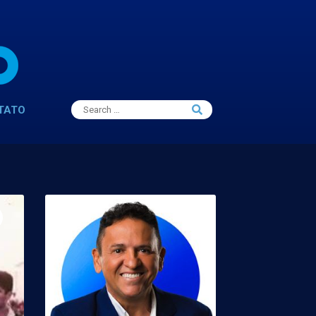
Search
TATO
Search
for: