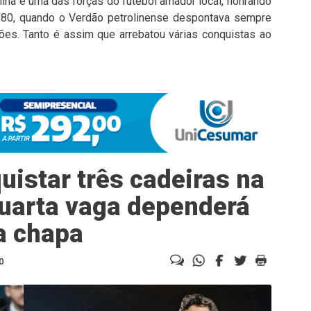
ina é uma das forças do futebol amador local, honrando
 1980, quando o Verdão petrolinense despontava sempre
es. Tanto é assim que arrebatou várias conquistas ao
istar três cadeiras na
uarta vaga dependerá
a chapa
0