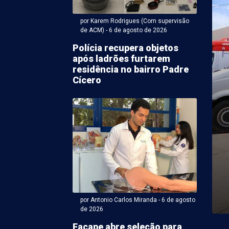
por Karem Rodrigues (Com supervisão
de ACM) - 6 de agosto de 2026
Polícia recupera objetos
após ladrões furtarem
residência no bairro Padre
Cícero
 Antonio Carlos Miranda - 06 de agosto 2026 às 09:00
 Filho quer implantação
ansão do ensino médio
al em PE
bas Filho (PSD) defendeu, na reunião plenária de ontem
ia Legislativa de Pernambuco (Alepe), a implantação ...
por Antonio Carlos Miranda - 6 de agosto
de 2026
Facape abre seleção para