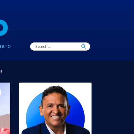
Search
TATO
Search
for:
16