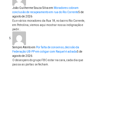
João Guilherme Souza Silva
em
Moradores cobram
conclusão de recapeamento em rua do Rio Corrente
5 de
agosto de 2026
Eu e vários moradores da Rua 18, no bairro Rio Corrente,
em Petrolina, viemos aqui mostrar nossa indignação e
pedir…
Sempre Atento
em
Por falta de consenso, decisão da
Federação UB-PP em coligar com Raquel é adiada
5 de
agosto de 2026
O desespero do grupo FBC estar na cara, cada dia que
passa as portas se fecham.