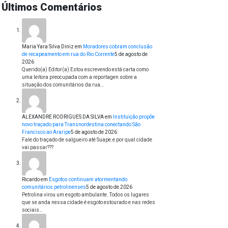
Últimos Comentários
Maria Yara Silva Diniz
em
Moradores cobram conclusão
de recapeamento em rua do Rio Corrente
5 de agosto de
2026
Querido(a) Editor(a) Estou escrevendo está carta como
uma leitora preocupada com a reportagen sobre a
situação dos comunitários da rua…
ALEXANDRE RODRIGUES DA SILVA
em
Instituição propõe
novo traçado para Transnordestina conectando São
Francisco ao Araripe
5 de agosto de 2026
Fale do traçado de salgueiro até Suape.e por qual cidade
vai passar???
Ricardo
em
Esgotos continuam atormentando
comunitários petrolinenses
5 de agosto de 2026
Petrolina virou um esgoto ambulante. Todos os lugares
que se anda nessa cidade é esgoto estourado e nas redes
sociais…