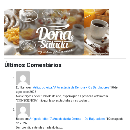
Últimos Comentários
Edilberto
em
Artigo do leitor: “A Anestesia da Derrota – Os Bajuladores”
10 de
agosto de 2026
Nas eleições de outubro deste ano , espero que as pessoas votem com
"CONSCIÊNCIA", não por favores, tapinhas nas costas,…
Bosco
em
Artigo do leitor: “A Anestesia da Derrota – Os Bajuladores”
10 de agosto
de 2026
Sempre não entendeu nada do texto.