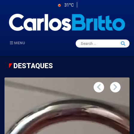
31°C
Search
MENU
Searc
for:
DESTAQUES