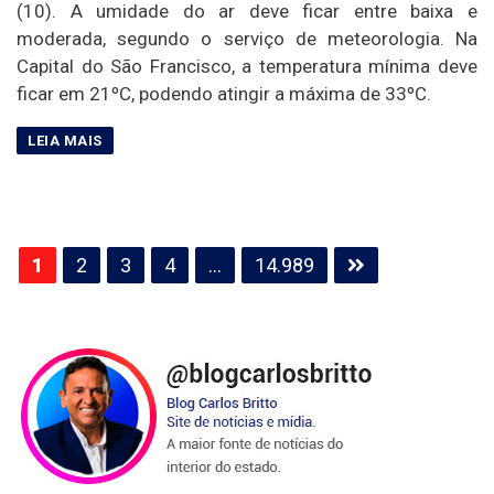
(10). A umidade do ar deve ficar entre baixa e
moderada, segundo o serviço de meteorologia. Na
Capital do São Francisco, a temperatura mínima deve
ficar em 21ºC, podendo atingir a máxima de 33ºC.
Paginação
1
2
3
4
…
14.989
de
posts