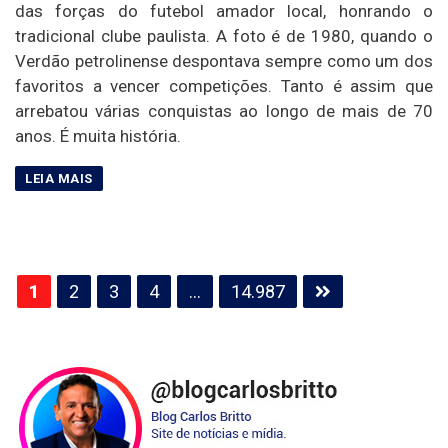
das forças do futebol amador local, honrando o
tradicional clube paulista. A foto é de 1980, quando o
Verdão petrolinense despontava sempre como um dos
favoritos a vencer competições. Tanto é assim que
arrebatou várias conquistas ao longo de mais de 70
anos. É muita história.
Paginação
1
2
3
4
…
14.987
de
posts