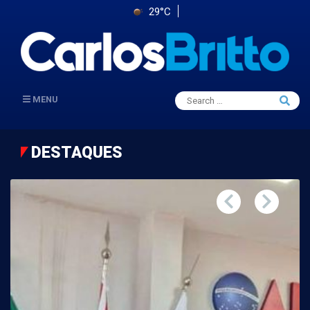
29°C
Search
MENU
Searc
for:
DESTAQUES