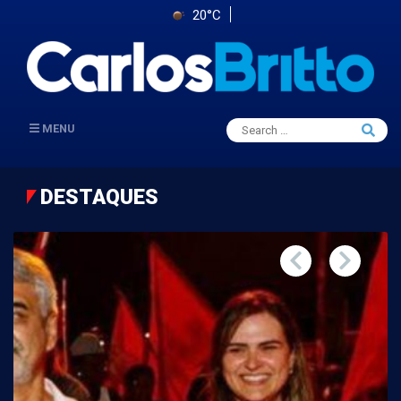
20°C
Search
MENU
Searc
for:
DESTAQUES