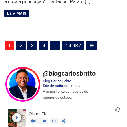
a nossa população“, destacou. Para o […]
Paginação
1
2
3
4
…
14.987
de
posts