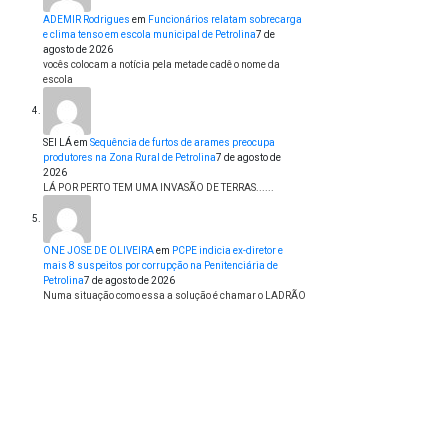
ADEMIR Rodrigues
em
Funcionários relatam sobrecarga
e clima tenso em escola municipal de Petrolina
7 de
agosto de 2026
vocês colocam a notícia pela metade cadê o nome da
escola
SEI LÁ
em
Sequência de furtos de arames preocupa
produtores na Zona Rural de Petrolina
7 de agosto de
2026
LÁ POR PERTO TEM UMA INVASÃO DE TERRAS......
ONE JOSE DE OLIVEIRA
em
PCPE indicia ex-diretor e
mais 8 suspeitos por corrupção na Penitenciária de
Petrolina
7 de agosto de 2026
Numa situação como essa a solução é chamar o LADRÃO