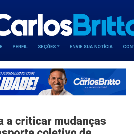
E
PERFIL
SEÇÕES
ENVIE SUA NOTÍCIA
CON
a a criticar mudanças
sporte coletivo de