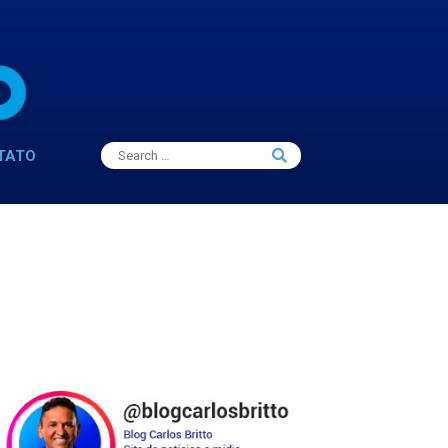
Search
TATO
Search
for: