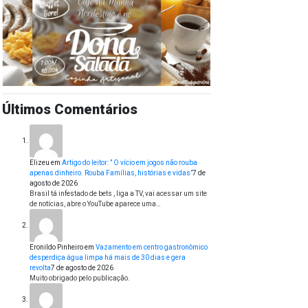
Últimos Comentários
Elizeu
em
Artigo do leitor: ” O vício em jogos não rouba
apenas dinheiro. Rouba Famílias, histórias e vidas”
7 de
agosto de 2026
Brasil tá infestado de bets , liga a TV, vai acessar um site
de notícias, abre o YouTube aparece uma…
Eronildo Pinheiro
em
Vazamento em centro gastronômico
desperdiça água limpa há mais de 30 dias e gera
revolta
7 de agosto de 2026
Muito obrigado pelo publicação.