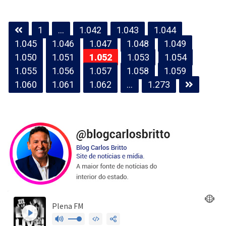
Paginação
1
…
1.042
1.043
1.044
de
1.045
1.046
1.047
1.048
1.049
posts
1.050
1.051
1.052
1.053
1.054
1.055
1.056
1.057
1.058
1.059
1.060
1.061
1.062
…
1.273