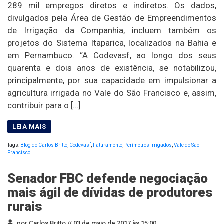
289 mil empregos diretos e indiretos. Os dados,
divulgados pela Área de Gestão de Empreendimentos
de Irrigação da Companhia, incluem também os
projetos do Sistema Itaparica, localizados na Bahia e
em Pernambuco. “A Codevasf, ao longo dos seus
quarenta e dois anos de existência, se notabilizou,
principalmente, por sua capacidade em impulsionar a
agricultura irrigada no Vale do São Francisco e, assim,
contribuir para o […]
Tags:
Blog do Carlos Britto
,
Codevasf
,
Faturamento
,
Perímetros Irrigados
,
Vale do São
Francisco
Senador FBC defende negociação
mais ágil de dívidas de produtores
rurais
por Carlos Britto //
03 de maio de 2017 às 15:00