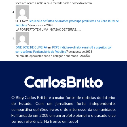
vocês colocam a notícia pela metade cadê o nome da escola
SEI LÁ
em
Sequência de furtos de arames preocupa produtores na Zona Rural de
Petrolina
7 de agosto de 2026
LÁ POR PERTO TEM UMA INVASÃO DE TERRAS......
ONE JOSE DE OLIVEIRA
em
PCPE indicia ex-diretor e mais 8 suspeitos por
corrupção na Penitenciária de Petrolina
7 de agosto de 2026
Numa situação como essa a solução é chamar o LADRÃO
O Blog Carlos Britto é a maior fonte de notícias do interior
do Estado. Com um jornalismo forte, independente,
compartilha opiniões livres e de interesse da comunidade.
Foi fundado em 2008 em um projeto pioneiro e ousado e se
tornou referência. Na frente em tudo!