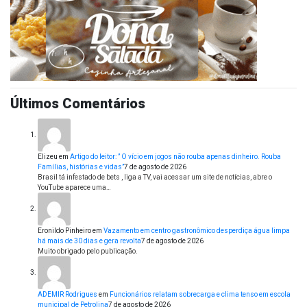
Últimos Comentários
Elizeu
em
Artigo do leitor: ” O vício em jogos não rouba apenas dinheiro. Rouba
Famílias, histórias e vidas”
7 de agosto de 2026
Brasil tá infestado de bets , liga a TV, vai acessar um site de notícias, abre o
YouTube aparece uma…
Eronildo Pinheiro
em
Vazamento em centro gastronômico desperdiça água limpa
há mais de 30 dias e gera revolta
7 de agosto de 2026
Muito obrigado pelo publicação.
ADEMIR Rodrigues
em
Funcionários relatam sobrecarga e clima tenso em escola
municipal de Petrolina
7 de agosto de 2026