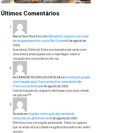
Últimos Comentários
Maria Yara Silva Diniz
em
Moradores cobram conclusão
de recapeamento em rua do Rio Corrente
5 de agosto de
2026
Querido(a) Editor(a) Estou escrevendo está carta como
uma leitora preocupada com a reportagen sobre a
situação dos comunitários da rua…
ALEXANDRE RODRIGUES DA SILVA
em
Instituição propõe
novo traçado para Transnordestina conectando São
Francisco ao Araripe
5 de agosto de 2026
Fale do traçado de salgueiro até Suape.e por qual cidade
vai passar???
Ricardo
em
Esgotos continuam atormentando
comunitários petrolinenses
5 de agosto de 2026
Petrolina virou um esgoto ambulante. Todos os lugares
que se anda nessa cidade é esgoto estourado e nas redes
sociais…