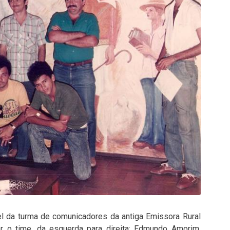
el da turma de comunicadores da antiga Emissora Rural
lar o time, da esquerda para direita: Edmundo Amorim,