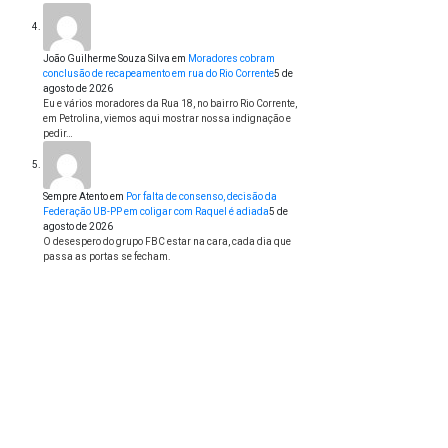
João Guilherme Souza Silva
em
Moradores cobram
conclusão de recapeamento em rua do Rio Corrente
5 de
agosto de 2026
Eu e vários moradores da Rua 18, no bairro Rio Corrente,
em Petrolina, viemos aqui mostrar nossa indignação e
pedir…
Sempre Atento
em
Por falta de consenso, decisão da
Federação UB-PP em coligar com Raquel é adiada
5 de
agosto de 2026
O desespero do grupo FBC estar na cara, cada dia que
passa as portas se fecham.