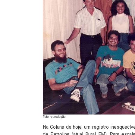
Foto: reprodução
Na Coluna de hoje, um registro inesquecív
de Petrolina (atual Rural FM). Para esca