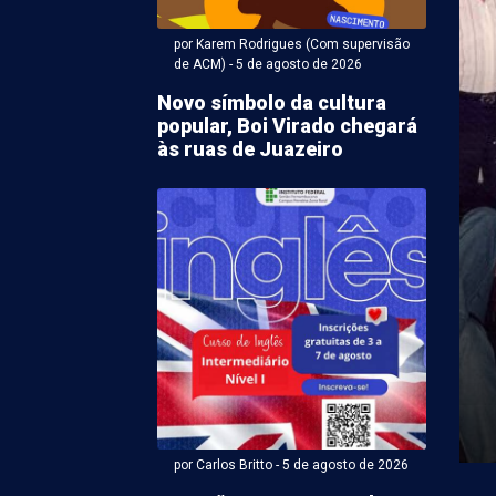
por Karem Rodrigues (Com supervisão
de ACM) - 5 de agosto de 2026
Novo símbolo da cultura
popular, Boi Virado chegará
às ruas de Juazeiro
r Karem Rodrigues (Com supervisão de ACM) - 05 de agosto
notificará
nsáveis por sucatas
reclamação em bairros
zeiro
ção da matéria sobre o acúmulo de sucatas nos
es e Alto da Aliança, em Juazeiro (BA), ...
por Carlos Britto - 5 de agosto de 2026