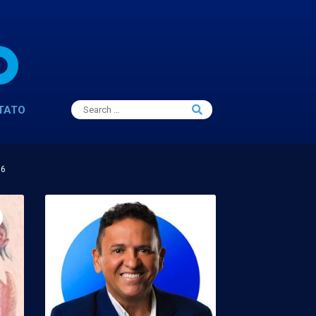
Search
TATO
Search
for:
16