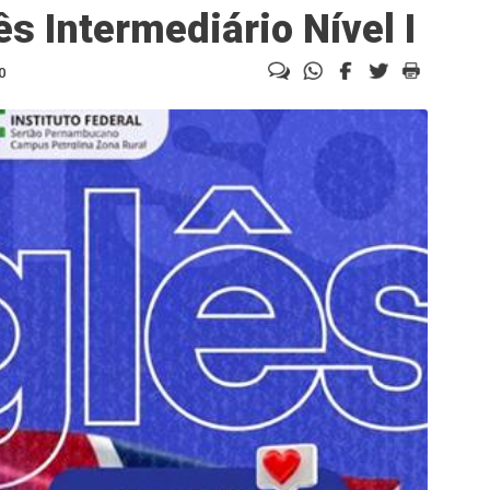
ês Intermediário Nível I
0