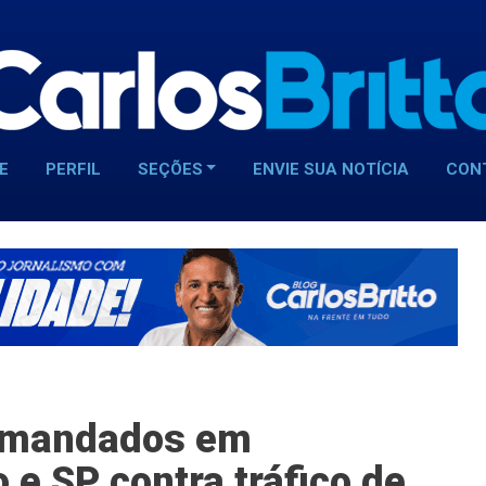
E
PERFIL
SEÇÕES
ENVIE SUA NOTÍCIA
CON
 mandados em
o e SP contra tráfico de