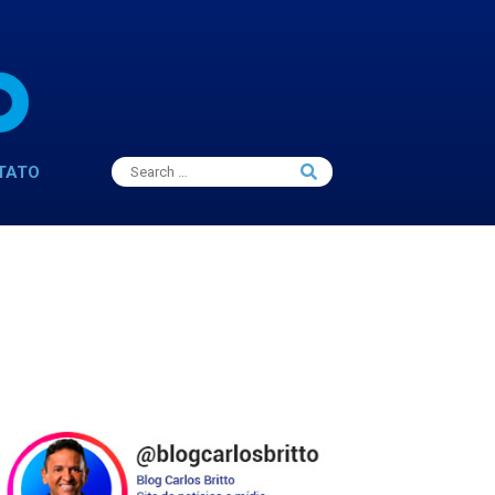
Search
TATO
Search
for: