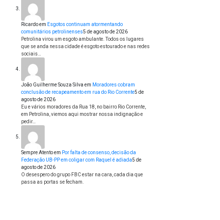
Ricardo
em
Esgotos continuam atormentando
comunitários petrolinenses
5 de agosto de 2026
Petrolina virou um esgoto ambulante. Todos os lugares
que se anda nessa cidade é esgoto estourado e nas redes
sociais…
João Guilherme Souza Silva
em
Moradores cobram
conclusão de recapeamento em rua do Rio Corrente
5 de
agosto de 2026
Eu e vários moradores da Rua 18, no bairro Rio Corrente,
em Petrolina, viemos aqui mostrar nossa indignação e
pedir…
Sempre Atento
em
Por falta de consenso, decisão da
Federação UB-PP em coligar com Raquel é adiada
5 de
agosto de 2026
O desespero do grupo FBC estar na cara, cada dia que
passa as portas se fecham.