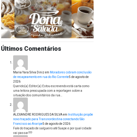
Últimos Comentários
Maria Yara Silva Diniz
em
Moradores cobram conclusão
de recapeamento em rua do Rio Corrente
5 de agosto de
2026
Querido(a) Editor(a) Estou escrevendo está carta como
uma leitora preocupada com a reportagen sobre a
situação dos comunitários da rua…
ALEXANDRE RODRIGUES DA SILVA
em
Instituição propõe
novo traçado para Transnordestina conectando São
Francisco ao Araripe
5 de agosto de 2026
Fale do traçado de salgueiro até Suape.e por qual cidade
vai passar???