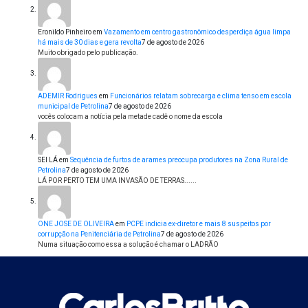
Eronildo Pinheiro
em
Vazamento em centro gastronômico desperdiça água limpa
há mais de 30 dias e gera revolta
7 de agosto de 2026
Muito obrigado pelo publicação.
ADEMIR Rodrigues
em
Funcionários relatam sobrecarga e clima tenso em escola
municipal de Petrolina
7 de agosto de 2026
vocês colocam a notícia pela metade cadê o nome da escola
SEI LÁ
em
Sequência de furtos de arames preocupa produtores na Zona Rural de
Petrolina
7 de agosto de 2026
LÁ POR PERTO TEM UMA INVASÃO DE TERRAS......
ONE JOSE DE OLIVEIRA
em
PCPE indicia ex-diretor e mais 8 suspeitos por
corrupção na Penitenciária de Petrolina
7 de agosto de 2026
Numa situação como essa a solução é chamar o LADRÃO