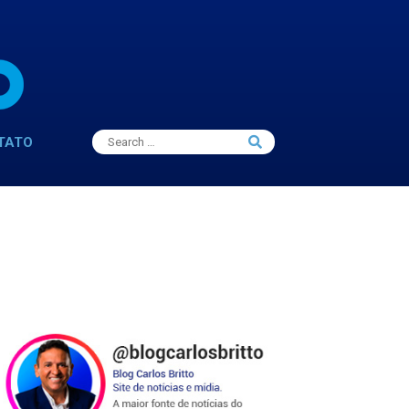
Search
TATO
Search
for: