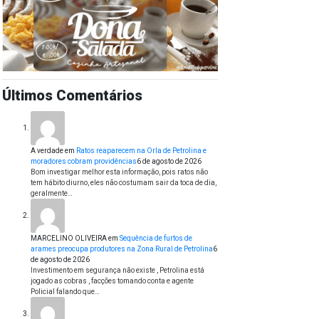
Últimos Comentários
A verdade
em
Ratos reaparecem na Orla de Petrolina e
moradores cobram providências
6 de agosto de 2026
Bom investigar melhor esta informação, pois ratos não
tem hábito diurno, eles não costumam sair da toca de dia,
geralmente…
MARCELINO OLIVEIRA
em
Sequência de furtos de
arames preocupa produtores na Zona Rural de Petrolina
6
de agosto de 2026
Investimento em segurança não existe , Petrolina está
jogado as cobras , facções tomando conta e agente
Policial falando que…