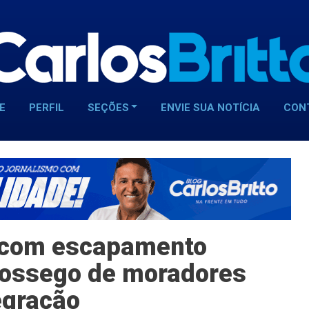
E
PERFIL
SEÇÕES
ENVIE SUA NOTÍCIA
CON
 com escapamento
 sossego de moradores
egração