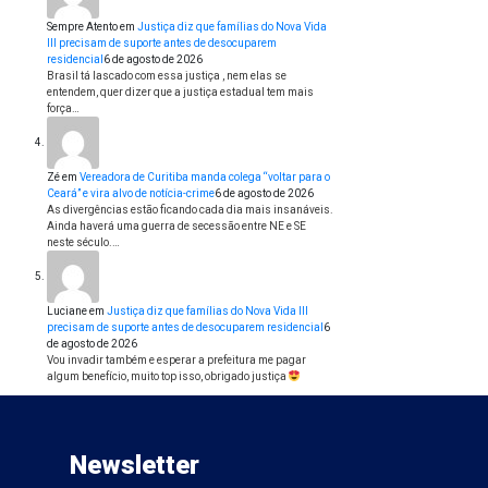
Sempre Atento
em
Justiça diz que famílias do Nova Vida
III precisam de suporte antes de desocuparem
residencial
6 de agosto de 2026
Brasil tá lascado com essa justiça , nem elas se
entendem, quer dizer que a justiça estadual tem mais
força…
Zé
em
Vereadora de Curitiba manda colega “voltar para o
Ceará” e vira alvo de notícia-crime
6 de agosto de 2026
As divergências estão ficando cada dia mais insanáveis.
Ainda haverá uma guerra de secessão entre NE e SE
neste século.…
Luciane
em
Justiça diz que famílias do Nova Vida III
precisam de suporte antes de desocuparem residencial
6
de agosto de 2026
Vou invadir também e esperar a prefeitura me pagar
algum benefício, muito top isso, obrigado justiça
Newsletter