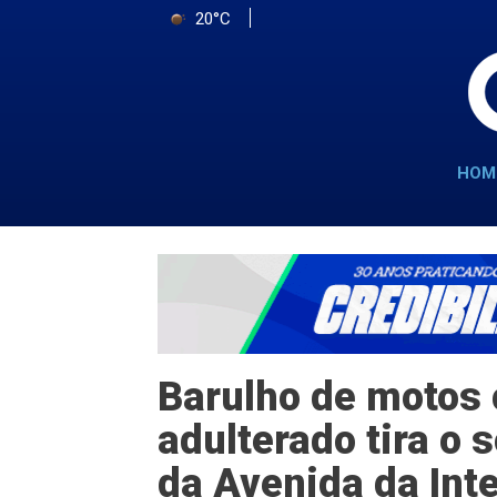
20°C
HOM
Barulho de motos
adulterado tira o
da Avenida da Int