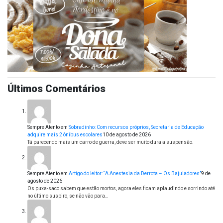
Últimos Comentários
Sempre Atento
em
Sobradinho: Com recursos próprios, Secretaria de Educação
adquire mais 2 ônibus escolares
10 de agosto de 2026
Tá parecendo mais um carro de guerra, deve ser muito dura a suspensão.
Sempre Atento
em
Artigo do leitor: “A Anestesia da Derrota – Os Bajuladores”
9 de
agosto de 2026
Os puxa-saco sabem que estão mortos, agora eles ficam aplaudindo e sorrindo até
no último suspiro, se não vão para…