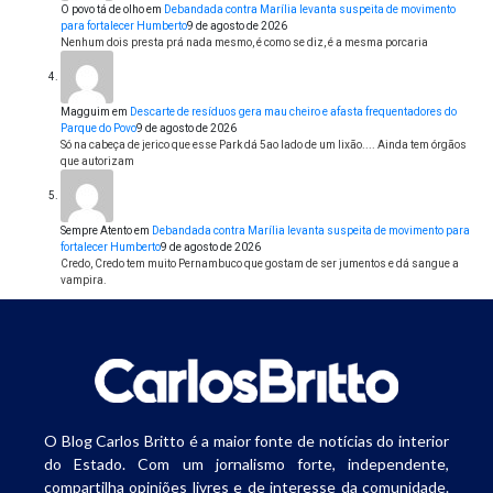
O povo tá de olho
em
Debandada contra Marília levanta suspeita de movimento
para fortalecer Humberto
9 de agosto de 2026
Nenhum dois presta prá nada mesmo, é como se diz, é a mesma porcaria
Magguim
em
Descarte de resíduos gera mau cheiro e afasta frequentadores do
Parque do Povo
9 de agosto de 2026
Só na cabeça de jerico que esse Park dá 5ao lado de um lixão.... Ainda tem órgãos
que autorizam
Sempre Atento
em
Debandada contra Marília levanta suspeita de movimento para
fortalecer Humberto
9 de agosto de 2026
Credo, Credo tem muito Pernambuco que gostam de ser jumentos e dá sangue a
vampira.
O Blog Carlos Britto é a maior fonte de notícias do interior
do Estado. Com um jornalismo forte, independente,
compartilha opiniões livres e de interesse da comunidade.