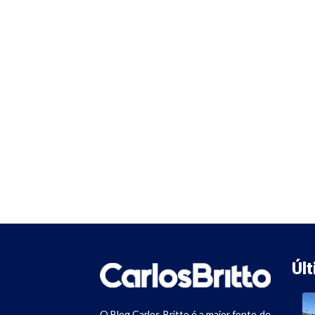
Úl
O Blog Carlos Britto é a maior fonte de