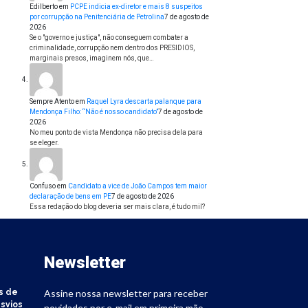
Edilberto
em
PCPE indicia ex-diretor e mais 8 suspeitos
por corrupção na Penitenciária de Petrolina
7 de agosto de
2026
Se o "governo e justiça", não conseguem combater a
criminalidade, corrupção nem dentro dos PRESIDIOS,
marginais presos, imaginem nós, que…
Sempre Atento
em
Raquel Lyra descarta palanque para
Mendonça Filho: “Não é nosso candidato”
7 de agosto de
2026
No meu ponto de vista Mendonça não precisa dela para
se eleger.
Confuso
em
Candidato a vice de João Campos tem maior
declaração de bens em PE
7 de agosto de 2026
Essa redação do blog deveria ser mais clara, é tudo mil?
Newsletter
s de
Assine nossa newsletter para receber
svios
novidades por e-mail em primeira mão.