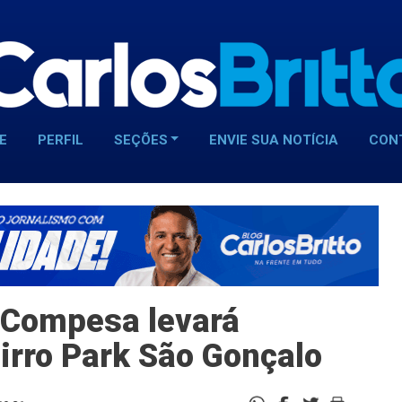
E
PERFIL
SEÇÕES
ENVIE SUA NOTÍCIA
CON
 Compesa levará
airro Park São Gonçalo