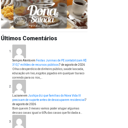
Últimos Comentários
Sempre Atento
em
Festas Juninas de PE contabilizam R$
310,7 milhões de recursos públicos
7 de agosto de 2026
Olha o desperdício de dinheiro público, saúde lascada,
educação um lixo, esgotos jogados em qualquer buraco
correndo para os rios,…
Luciane
em
Justiça diz que famílias do Nova Vida III
precisam de suporte antes de desocuparem residencial
7
de agosto de 2026
Bom que em 3 meses vamos poder alugar algumas
dessas casas igual a 60% das casas que foi dada a…