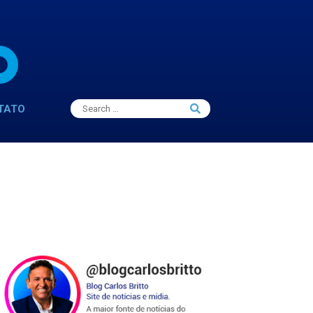
Search
TATO
Search
for: