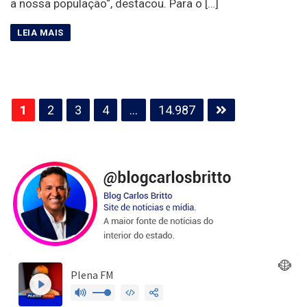
a nossa população“, destacou. Para o […]
Paginação
1
2
3
4
…
14.987
de
posts