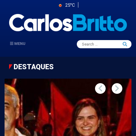
25°C
Search
MENU
Searc
for:
DESTAQUES