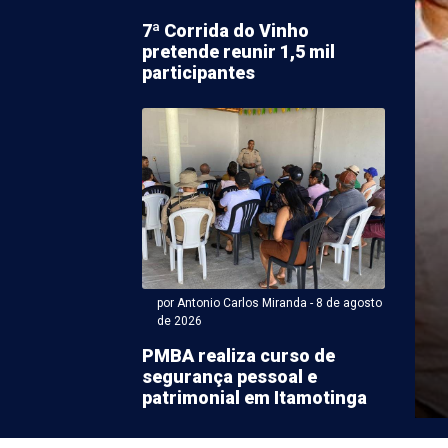
7ª Corrida do Vinho
pretende reunir 1,5 mil
participantes
 Antonio Carlos Miranda - 08 de agosto 2026 às 15:26
ização autua 10 falsos
ssores de educação
 em escolas de PE
por Antonio Carlos Miranda - 8 de agosto
de 2026
ue atuavam como educadoras físicas sem registro no
PMBA realiza curso de
onal de Educação Física da 12ª Região/Pernambuco
segurança pessoal e
ram ...
patrimonial em Itamotinga