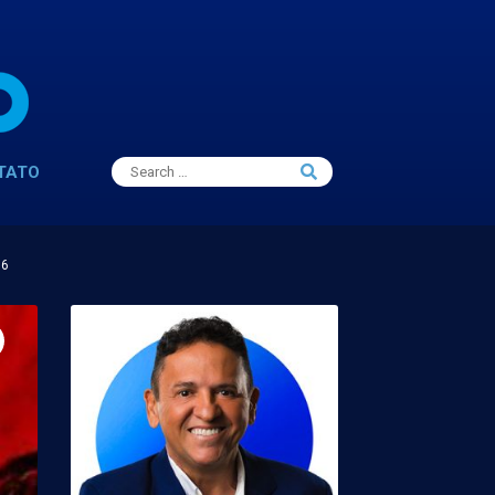
Search
TATO
Search
for:
16