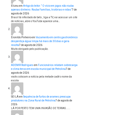
Elizeu
em
Artigo do leitor: ” O vício em jogos não rouba
apenas dinheiro. Rouba Famílias, histórias e vidas”
7 de
agosto de 2026
Brasil tá infestado de bets , liga a TV, vai acessar um site
de notícias, abre o YouTube aparece uma…
Eronildo Pinheiro
em
Vazamento em centro gastronômico
desperdiça água limpa há mais de 30 dias e gera
revolta
7 de agosto de 2026
Muito obrigado pelo publicação.
ADEMIR Rodrigues
em
Funcionários relatam sobrecarga
e clima tenso em escola municipal de Petrolina
7 de
agosto de 2026
vocês colocam a notícia pela metade cadê o nome da
escola
SEI LÁ
em
Sequência de furtos de arames preocupa
produtores na Zona Rural de Petrolina
7 de agosto de
2026
LÁ POR PERTO TEM UMA INVASÃO DE TERRAS......