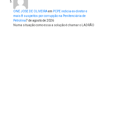
ONE JOSE DE OLIVEIRA
em
PCPE indicia ex-diretor e
mais 8 suspeitos por corrupção na Penitenciária de
Petrolina
7 de agosto de 2026
Numa situação como essa a solução é chamar o LADRÃO