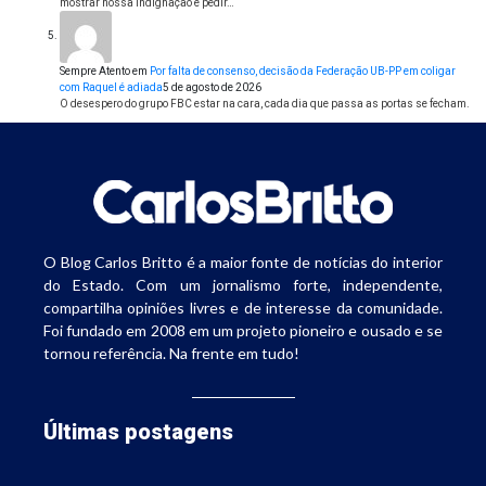
mostrar nossa indignação e pedir…
Sempre Atento
em
Por falta de consenso, decisão da Federação UB-PP em coligar
com Raquel é adiada
5 de agosto de 2026
O desespero do grupo FBC estar na cara, cada dia que passa as portas se fecham.
O Blog Carlos Britto é a maior fonte de notícias do interior
do Estado. Com um jornalismo forte, independente,
compartilha opiniões livres e de interesse da comunidade.
Foi fundado em 2008 em um projeto pioneiro e ousado e se
tornou referência. Na frente em tudo!
Últimas postagens