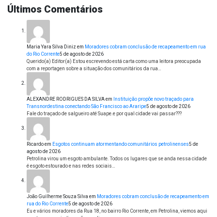
Últimos Comentários
Maria Yara Silva Diniz
em
Moradores cobram conclusão de recapeamento em rua
do Rio Corrente
5 de agosto de 2026
Querido(a) Editor(a) Estou escrevendo está carta como uma leitora preocupada
com a reportagen sobre a situação dos comunitários da rua…
ALEXANDRE RODRIGUES DA SILVA
em
Instituição propõe novo traçado para
Transnordestina conectando São Francisco ao Araripe
5 de agosto de 2026
Fale do traçado de salgueiro até Suape.e por qual cidade vai passar???
Ricardo
em
Esgotos continuam atormentando comunitários petrolinenses
5 de
agosto de 2026
Petrolina virou um esgoto ambulante. Todos os lugares que se anda nessa cidade
é esgoto estourado e nas redes sociais…
João Guilherme Souza Silva
em
Moradores cobram conclusão de recapeamento em
rua do Rio Corrente
5 de agosto de 2026
Eu e vários moradores da Rua 18, no bairro Rio Corrente, em Petrolina, viemos aqui