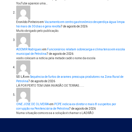
YouTube aparece uma…
Eronildo Pinheiro
em
Vazamento em centro gastronômico desperdiça água limpa
há mais de 30 dias e gera revolta
7 de agosto de 2026
Muito obrigado pelo publicação.
ADEMIR Rodrigues
em
Funcionários relatam sobrecarga e clima tenso em escola
municipal de Petrolina
7 de agosto de 2026
vocês colocam a notícia pela metade cadê o nome da escola
SEI LÁ
em
Sequência de furtos de arames preocupa produtores na Zona Rural de
Petrolina
7 de agosto de 2026
LÁ POR PERTO TEM UMA INVASÃO DE TERRAS......
ONE JOSE DE OLIVEIRA
em
PCPE indicia ex-diretor e mais 8 suspeitos por
corrupção na Penitenciária de Petrolina
7 de agosto de 2026
Numa situação como essa a solução é chamar o LADRÃO