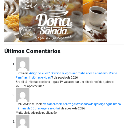
Últimos Comentários
Elizeu
em
Artigo do leitor: ” O vício em jogos não rouba apenas dinheiro. Rouba
Famílias, histórias e vidas”
7 de agosto de 2026
Brasil tá infestado de bets , liga a TV, vai acessar um site de notícias, abre o
YouTube aparece uma…
Eronildo Pinheiro
em
Vazamento em centro gastronômico desperdiça água limpa
há mais de 30 dias e gera revolta
7 de agosto de 2026
Muito obrigado pelo publicação.