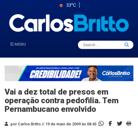
33°C
Search
MENU
Searc
for:
Vai a dez total de presos em
operação contra pedofilia. Tem
Pernambucano envolvido
por Carlos Britto //
19 de maio de 2009 às 08:43