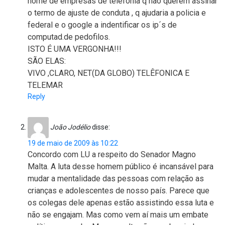
nome de empresas de telefonia q não querem assinar
o termo de ajuste de conduta , q ajudaria a policia e
federal e o google a indentificar os ip´s de
computad.de pedofilos.
ISTO É UMA VERGONHA!!!
SÃO ELAS:
VIVO ,CLARO, NET(DA GLOBO) TELÊFONICA E
TELEMAR
Reply
João Jodélio
disse:
19 de maio de 2009 às 10:22
Concordo com LU a respeito do Senador Magno
Malta. A luta desse homem público é incansável para
mudar a mentalidade das pessoas com relação as
crianças e adolescentes de nosso país. Parece que
os colegas dele apenas estão assistindo essa luta e
não se engajam. Mas como vem aí mais um embate