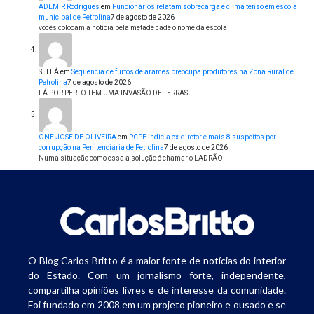
ADEMIR Rodrigues
em
Funcionários relatam sobrecarga e clima tenso em escola
municipal de Petrolina
7 de agosto de 2026
vocês colocam a notícia pela metade cadê o nome da escola
SEI LÁ
em
Sequência de furtos de arames preocupa produtores na Zona Rural de
Petrolina
7 de agosto de 2026
LÁ POR PERTO TEM UMA INVASÃO DE TERRAS......
ONE JOSE DE OLIVEIRA
em
PCPE indicia ex-diretor e mais 8 suspeitos por
corrupção na Penitenciária de Petrolina
7 de agosto de 2026
Numa situação como essa a solução é chamar o LADRÃO
O Blog Carlos Britto é a maior fonte de notícias do interior
do Estado. Com um jornalismo forte, independente,
compartilha opiniões livres e de interesse da comunidade.
Foi fundado em 2008 em um projeto pioneiro e ousado e se