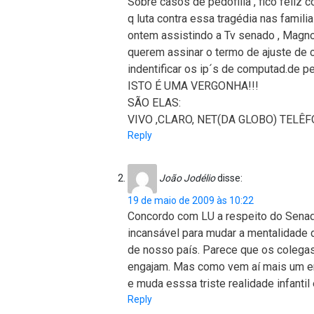
Sobre casos de pedofilia , fico feliz
q luta contra essa tragédia nas famil
ontem assistindo a Tv senado , Magno
querem assinar o termo de ajuste de co
indentificar os ip´s de computad.de pe
ISTO É UMA VERGONHA!!!
SÃO ELAS:
VIVO ,CLARO, NET(DA GLOBO) TELÊ
Reply
João Jodélio
disse:
19 de maio de 2009 às 10:22
Concordo com LU a respeito do Senad
incansável para mudar a mentalidade
de nosso país. Parece que os colegas
engajam. Mas como vem aí mais um em
e muda esssa triste realidade infanti
Reply