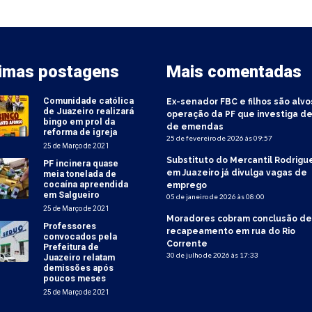
timas postagens
Mais comentadas
Comunidade católica
Ex-senador FBC e filhos são alvo
de Juazeiro realizará
operação da PF que investiga de
bingo em prol da
de emendas
reforma de igreja
25 de fevereiro de 2026 às 09:57
25 de Março de 2021
Substituto do Mercantil Rodrigu
PF incinera quase
em Juazeiro já divulga vagas de
meia tonelada de
cocaína apreendida
emprego
em Salgueiro
05 de janeiro de 2026 às 08:00
25 de Março de 2021
Moradores cobram conclusão de
Professores
recapeamento em rua do Rio
convocados pela
Corrente
Prefeitura de
30 de julho de 2026 às 17:33
Juazeiro relatam
demissões após
poucos meses
25 de Março de 2021