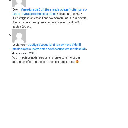
Zé
em
Vereadora de Curitiba manda colega “voltar para o
Ceará” e vira alvo de notícia-crime
6 de agosto de 2026
As divergências estão ficando cada dia mais insanáveis.
Ainda haverá uma guerra de secessão entre NE e SE
neste século.…
Luciane
em
Justiça diz que famílias do Nova Vida III
precisam de suporte antes de desocuparem residencial
6
de agosto de 2026
Vou invadir também e esperar a prefeitura me pagar
algum benefício, muito top isso, obrigado justiça