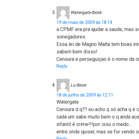
Watergate
disse:
19 de maio de 2009 às 18:14
a CPMF era pra ajudar a saude, mas so
sonegadores.
Essa lei de Magno Malta tem boas int
sabem bem disso!
Censura e perseguiçao é o nome da cr
Reply
Lu
disse:
18 de junho de 2009 às 12:11
Watergate
Censura d q?? eu acho q só acha q é
cada um sabe muito bem o q anda aces
infantil é crime!!!por isso o medo…
entre onde quiser, mas se for vendo 
Reply