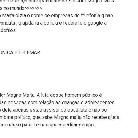
 com o esforço principalmente do Senador Magno Malta ,
ias no mundo>>>>>>>
 Malta dizia o nome de empresas de telefonia q não
nduta , q ajudaria a policia e federal e o google a
dofilos.
FONICA E TELEMAR
or Magno Malta. A luta desse homem público é
 das pessoas com relação as crianças e adolescentes
 dele apenas estão assistindo essa luta e não se
bate político, que sabe Magno malta não recebe ajuda
l em nosso país. Temos que acreditar sempre.