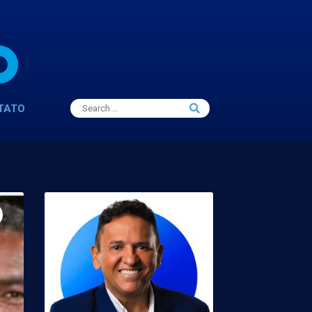
Search
TATO
Search
for: