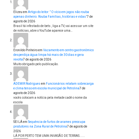
Elizeu
em
Artigo do leitor: ” O vício em jogos não rouba
apenas dinheiro. Rouba Famílias, histórias e vidas”
7 de
agosto de 2026
Brasil tá infestado de bets , liga a TV, vai acessar um site
de notícias, abre o YouTube aparece uma…
Eronildo Pinheiro
em
Vazamento em centro gastronômico
desperdiça água limpa há mais de 30 dias e gera
revolta
7 de agosto de 2026
Muito obrigado pelo publicação.
ADEMIR Rodrigues
em
Funcionários relatam sobrecarga
e clima tenso em escola municipal de Petrolina
7 de
agosto de 2026
vocês colocam a notícia pela metade cadê o nome da
escola
SEI LÁ
em
Sequência de furtos de arames preocupa
produtores na Zona Rural de Petrolina
7 de agosto de
2026
LÁ POR PERTO TEM UMA INVASÃO DE TERRAS......