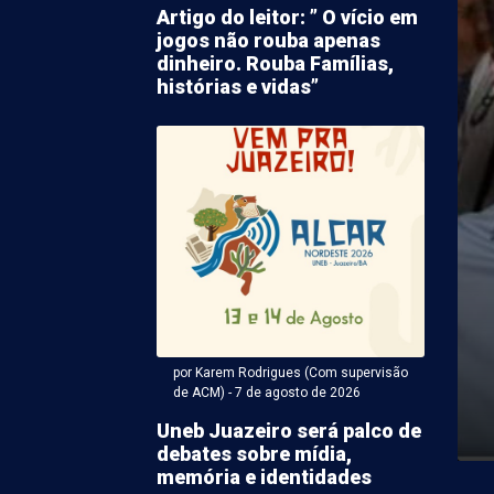
Artigo do leitor: ” O vício em
jogos não rouba apenas
dinheiro. Rouba Famílias,
histórias e vidas”
 Antonio Carlos Miranda - 07 de agosto 2026 às 22:40
s assim…
por Karem Rodrigues (Com supervisão
huma, o Palmeiras de Petrolina é uma das forças do
de ACM) - 7 de agosto de 2026
local, honrando o tradicional clube paulista. ...
Uneb Juazeiro será palco de
debates sobre mídia,
memória e identidades