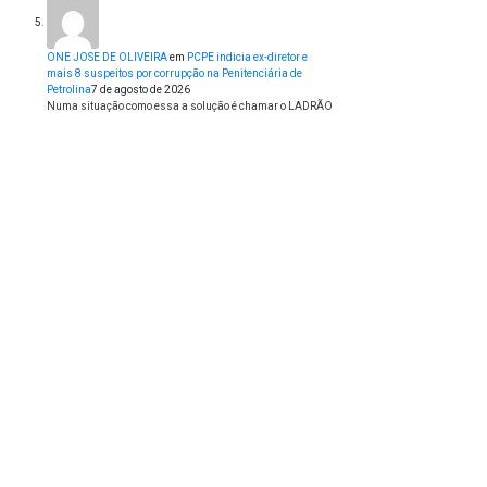
ONE JOSE DE OLIVEIRA
em
PCPE indicia ex-diretor e
mais 8 suspeitos por corrupção na Penitenciária de
Petrolina
7 de agosto de 2026
Numa situação como essa a solução é chamar o LADRÃO