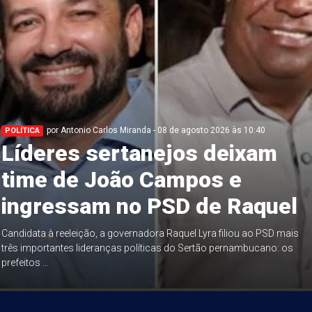
por Antonio Carlos Miranda - 08 de agosto 2026 às 10:40
POLÍTICA
Líderes sertanejos deixam
time de João Campos e
ingressam no PSD de Raquel
Candidata à reeleição, a governadora Raquel Lyra filiou ao PSD mais
três importantes lideranças políticas do Sertão pernambucano: os
prefeitos ...