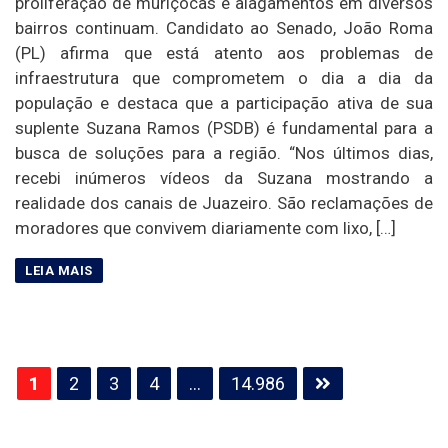
proliferação de muriçocas e alagamentos em diversos
bairros continuam. Candidato ao Senado, João Roma
(PL) afirma que está atento aos problemas de
infraestrutura que comprometem o dia a dia da
população e destaca que a participação ativa de sua
suplente Suzana Ramos (PSDB) é fundamental para a
busca de soluções para a região. “Nos últimos dias,
recebi inúmeros vídeos da Suzana mostrando a
realidade dos canais de Juazeiro. São reclamações de
moradores que convivem diariamente com lixo, […]
Paginação
1
2
3
4
…
14.986
de
posts