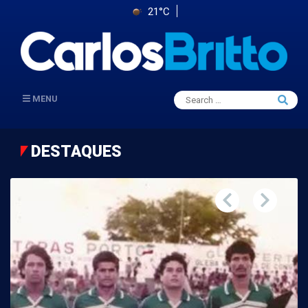
21°C
Search
MENU
Searc
for:
DESTAQUES