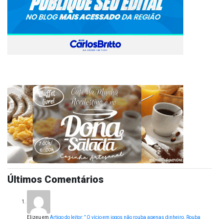
Últimos Comentários
Elizeu
em
Artigo do leitor: ” O vício em jogos não rouba apenas dinheiro. Rouba