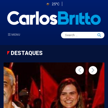
25°C
Search
MENU
Searc
for:
DESTAQUES