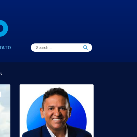
Search
TATO
Search
for:
16