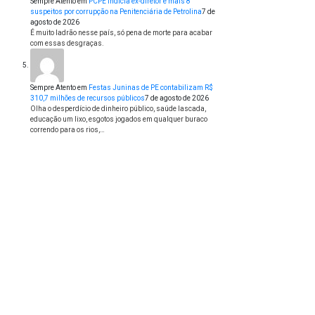
Sempre Atento
em
PCPE indicia ex-diretor e mais 8
suspeitos por corrupção na Penitenciária de Petrolina
7 de
agosto de 2026
É muito ladrão nesse país, só pena de morte para acabar
com essas desgraças.
Sempre Atento
em
Festas Juninas de PE contabilizam R$
310,7 milhões de recursos públicos
7 de agosto de 2026
Olha o desperdício de dinheiro público, saúde lascada,
educação um lixo, esgotos jogados em qualquer buraco
correndo para os rios,…