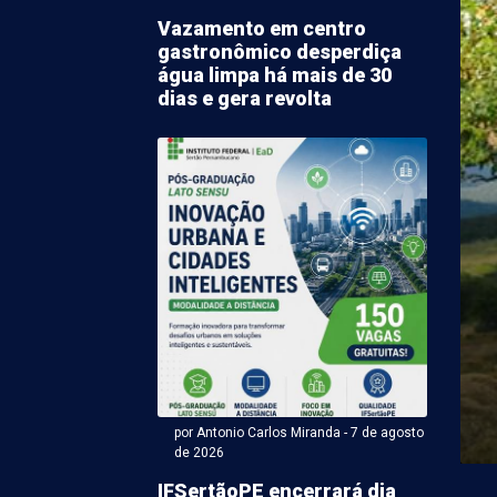
Vazamento em centro
gastronômico desperdiça
água limpa há mais de 30
dias e gera revolta
arem Rodrigues (Com supervisão de ACM) - 07 de agosto 2026
iro: Homem com 2
dos de prisão morre
fronto policial
tinha dois mandados de prisão em aberto morreu
to com policiais militares na BA-235, no sentido ...
por Antonio Carlos Miranda - 7 de agosto
de 2026
IFSertãoPE encerrará dia