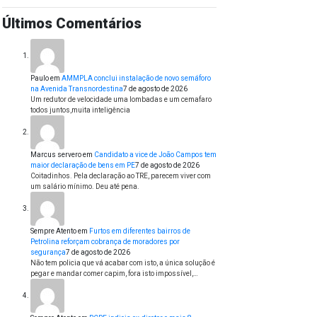
Últimos Comentários
Paulo
em
AMMPLA conclui instalação de novo semáforo
na Avenida Transnordestina
7 de agosto de 2026
Um redutor de velocidade uma lombadas e um cemafaro
todos juntos,muita inteligência
Marcus servero
em
Candidato a vice de João Campos tem
maior declaração de bens em PE
7 de agosto de 2026
Coitadinhos. Pela declaração ao TRE, parecem viver com
um salário mínimo. Deu até pena.
Sempre Atento
em
Furtos em diferentes bairros de
Petrolina reforçam cobrança de moradores por
segurança
7 de agosto de 2026
Não tem policia que vá acabar com isto, a única solução é
pegar e mandar comer capim, fora isto impossível,…