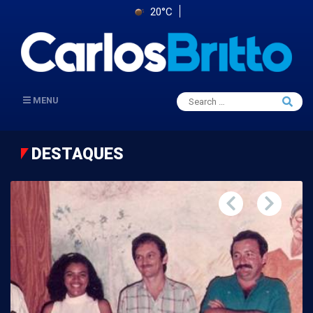
20°C
Search
MENU
Searc
for:
DESTAQUES