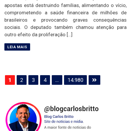
apostas está destruindo famílias, alimentando o vício,
comprometendo a saúde financeira de milhões de
brasileiros e provocando graves consequências
sociais. O deputado também chamou atenção para
outro efeito da proliferação […]
Paginação
1
2
3
4
…
14.980
de
posts