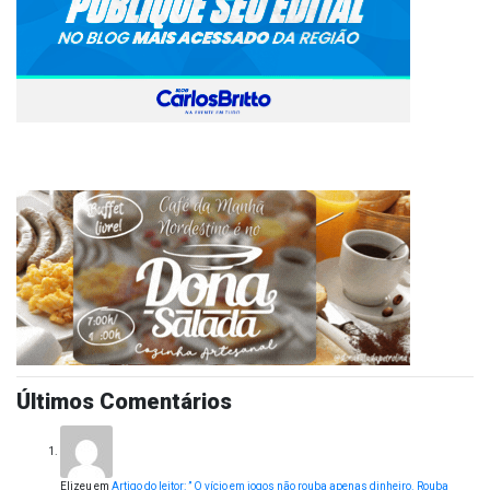
Últimos Comentários
Elizeu
em
Artigo do leitor: ” O vício em jogos não rouba apenas dinheiro. Rouba