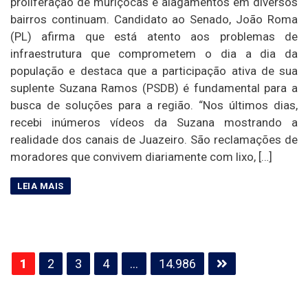
proliferação de muriçocas e alagamentos em diversos
bairros continuam. Candidato ao Senado, João Roma
(PL) afirma que está atento aos problemas de
infraestrutura que comprometem o dia a dia da
população e destaca que a participação ativa de sua
suplente Suzana Ramos (PSDB) é fundamental para a
busca de soluções para a região. “Nos últimos dias,
recebi inúmeros vídeos da Suzana mostrando a
realidade dos canais de Juazeiro. São reclamações de
moradores que convivem diariamente com lixo, […]
Paginação
1
2
3
4
…
14.986
de
posts