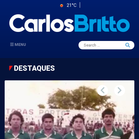
21°C
Search
MENU
Searc
for:
DESTAQUES