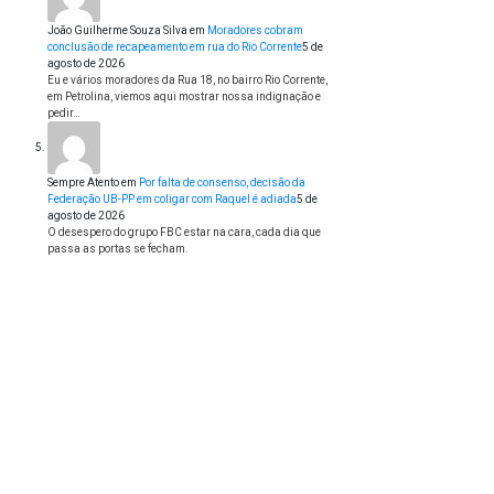
João Guilherme Souza Silva
em
Moradores cobram
conclusão de recapeamento em rua do Rio Corrente
5 de
agosto de 2026
Eu e vários moradores da Rua 18, no bairro Rio Corrente,
em Petrolina, viemos aqui mostrar nossa indignação e
pedir…
Sempre Atento
em
Por falta de consenso, decisão da
Federação UB-PP em coligar com Raquel é adiada
5 de
agosto de 2026
O desespero do grupo FBC estar na cara, cada dia que
passa as portas se fecham.