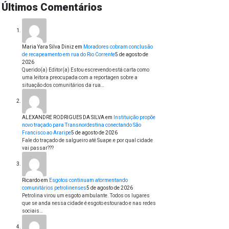
Últimos Comentários
Maria Yara Silva Diniz
em
Moradores cobram conclusão
de recapeamento em rua do Rio Corrente
5 de agosto de
2026
Querido(a) Editor(a) Estou escrevendo está carta como
uma leitora preocupada com a reportagen sobre a
situação dos comunitários da rua…
ALEXANDRE RODRIGUES DA SILVA
em
Instituição propõe
novo traçado para Transnordestina conectando São
Francisco ao Araripe
5 de agosto de 2026
Fale do traçado de salgueiro até Suape.e por qual cidade
vai passar???
Ricardo
em
Esgotos continuam atormentando
comunitários petrolinenses
5 de agosto de 2026
Petrolina virou um esgoto ambulante. Todos os lugares
que se anda nessa cidade é esgoto estourado e nas redes
sociais…