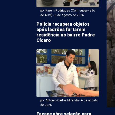
por Karem Rodrigues (Com supervisão
de ACM) - 6 de agosto de 2026
Polícia recupera objetos
após ladrões furtarem
residência no bairro Padre
Cícero
 Antonio Carlos Miranda - 06 de agosto 2026 às 08:45
a causada por queima
xo incomoda moradores
é e Maria
xo continua levando transtornos a comunidades de
roblema, dessa vez, ocorreu na Avenida Nordeste, numa
por Antonio Carlos Miranda - 6 de agosto
de 2026
Facape abre seleção para