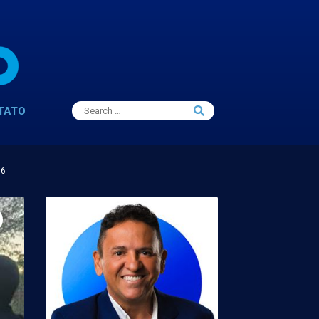
Search
TATO
Search
for:
16