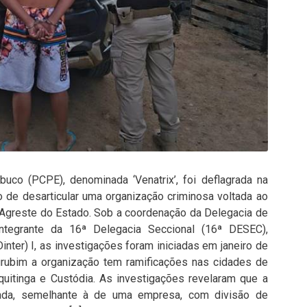
uco (PCPE), denominada ‘Venatrix’, foi deflagrada na
o de desarticular uma organização criminosa voltada ao
, Agreste do Estado. Sob a coordenação da Delegacia de
integrante da 16ª Delegacia Seccional (16ª DESEC),
(Dinter) I, as investigações foram iniciadas em janeiro de
ubim a organização tem ramificações nas cidades de
aquitinga e Custódia. As investigações revelaram que a
zada, semelhante à de uma empresa, com divisão de