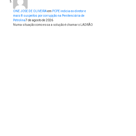
ONE JOSE DE OLIVEIRA
em
PCPE indicia ex-diretor e
mais 8 suspeitos por corrupção na Penitenciária de
Petrolina
7 de agosto de 2026
Numa situação como essa a solução é chamar o LADRÃO