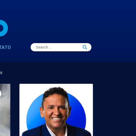
Search
TATO
Search
for:
16