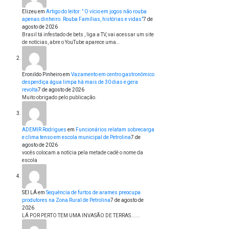
Elizeu
em
Artigo do leitor: ” O vício em jogos não rouba
apenas dinheiro. Rouba Famílias, histórias e vidas”
7 de
agosto de 2026
Brasil tá infestado de bets , liga a TV, vai acessar um site
de notícias, abre o YouTube aparece uma…
Eronildo Pinheiro
em
Vazamento em centro gastronômico
desperdiça água limpa há mais de 30 dias e gera
revolta
7 de agosto de 2026
Muito obrigado pelo publicação.
ADEMIR Rodrigues
em
Funcionários relatam sobrecarga
e clima tenso em escola municipal de Petrolina
7 de
agosto de 2026
vocês colocam a notícia pela metade cadê o nome da
escola
SEI LÁ
em
Sequência de furtos de arames preocupa
produtores na Zona Rural de Petrolina
7 de agosto de
2026
LÁ POR PERTO TEM UMA INVASÃO DE TERRAS......