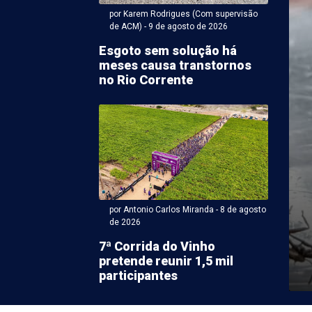
por Karem Rodrigues (Com supervisão
de ACM) - 9 de agosto de 2026
Esgoto sem solução há
meses causa transtornos
no Rio Corrente
ntonio Carlos Miranda - 08 de agosto 2026 às 17:23
discute segurança
a em Juazeiro e
a integração entre
uições
por Antonio Carlos Miranda - 8 de agosto
de 2026
úblico da Bahia (MPBA) discutiu, nesta semana, em
7ª Corrida do Vinho
tê Interinstitucional de Segurança Pública Integrada
pretende reunir 1,5 mil
participantes