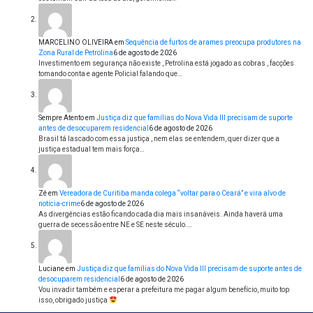
MARCELINO OLIVEIRA
em
Sequência de furtos de arames preocupa produtores na
Zona Rural de Petrolina
6 de agosto de 2026
Investimento em segurança não existe , Petrolina está jogado as cobras , facções
tomando conta e agente Policial falando que…
Sempre Atento
em
Justiça diz que famílias do Nova Vida III precisam de suporte
antes de desocuparem residencial
6 de agosto de 2026
Brasil tá lascado com essa justiça , nem elas se entendem, quer dizer que a
justiça estadual tem mais força…
Zé
em
Vereadora de Curitiba manda colega “voltar para o Ceará” e vira alvo de
notícia-crime
6 de agosto de 2026
As divergências estão ficando cada dia mais insanáveis. Ainda haverá uma
guerra de secessão entre NE e SE neste século.…
Luciane
em
Justiça diz que famílias do Nova Vida III precisam de suporte antes de
desocuparem residencial
6 de agosto de 2026
Vou invadir também e esperar a prefeitura me pagar algum benefício, muito top
isso, obrigado justiça