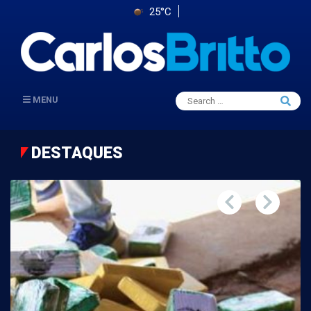
25°C
Search
MENU
Searc
for:
DESTAQUES